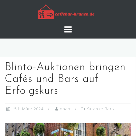
Skip
to
content
Blinto-Auktionen bringen
Cafés und Bars auf
Erfolgskurs
15th März 2024
noah
Karaoke-Bars