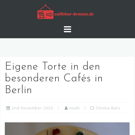
Skip
to
content
Eigene Torte in den
besonderen Cafés in
Berlin
2nd November 2020
noah
Shisha-Bars